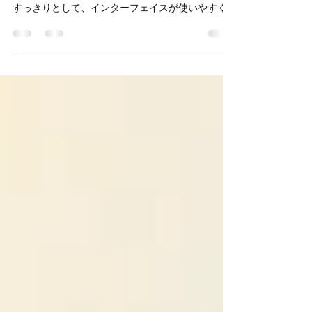
学習システムeトレが新しくMyeトレになりまし
た！ 中身の問題プリントはそのままに、見た目が
すっきりとして、インターフェイスが使いやすく
なりました。 点数を入れると、自動的に★がつい
ていき、苦手な問題に戻って再挑戦もワンボタン
でできます。...