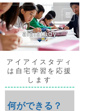
aiaistudy
アイアイスタディ
は自宅学習を応援
します
​​何ができる？