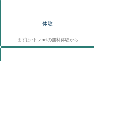
​体験
​まずはeトレnetの無料体験から
お
問合せ
ご質問などお気軽に
お
申し込み